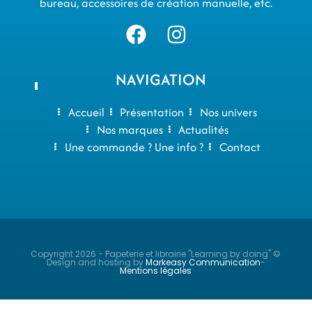
bureau, accessoires de création manuelle, etc.
NAVIGATION
Accueil
Présentation
Nos univers
Nos marques
Actualités
Une commande ? Une info ?
Contact
Copyright 2026 - Papeterie et librairie "Learning by doing" ©
Design and hosting by
Markeasy Communication
-
Mentions légales