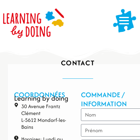
CONTACT
COORDONNÉES
COMMANDE /
Learning by doing
INFORMATION
30 Avenue Frantz
Clément
L-5612 Mondorf-les-
Bains
Horaires: Lundi au